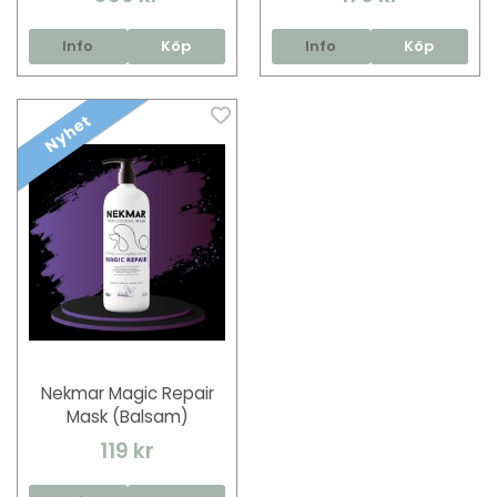
Info
Köp
Info
Köp
Nyhet
Nekmar Magic Repair
Mask (Balsam)
119 kr