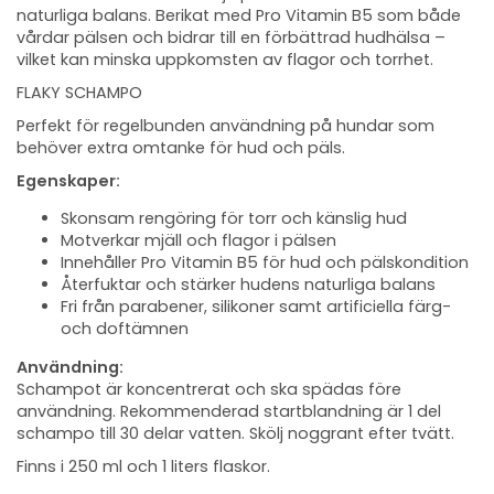
naturliga balans. Berikat med Pro Vitamin B5 som både
vårdar pälsen och bidrar till en förbättrad hudhälsa –
vilket kan minska uppkomsten av flagor och torrhet.
FLAKY SCHAMPO
Perfekt för regelbunden användning på hundar som
behöver extra omtanke för hud och päls.
Egenskaper:
Skonsam rengöring för torr och känslig hud
Motverkar mjäll och flagor i pälsen
Innehåller Pro Vitamin B5 för hud och pälskondition
Återfuktar och stärker hudens naturliga balans
Fri från parabener, silikoner samt artificiella färg-
och doftämnen
Användning:
Schampot är koncentrerat och ska spädas före
användning. Rekommenderad startblandning är 1 del
schampo till 30 delar vatten. Skölj noggrant efter tvätt.
Finns i 250 ml och 1 liters flaskor.