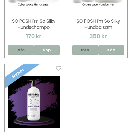
SO POSH I'm So Silky
SO POSH I'm So Silky
Hundschampo
Hundbalsam
170 kr
350 kr
Info
Köp
Info
Köp
Nyhet