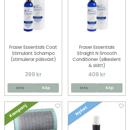
Fraser Essentials Coat
Fraser Essentials
Stimulant Schampo
Straight N Smooth
(stimulerar pälsväxt)
Conditioner (silkeslent
& slätt)
399 kr
409 kr
Info
Köp
Info
Köp
Kampanj
Nyhet