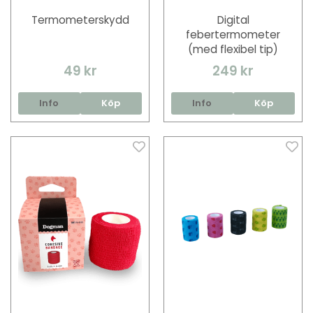
Termometerskydd
Digital
febertermometer
(med flexibel tip)
49 kr
249 kr
Info
Köp
Info
Köp