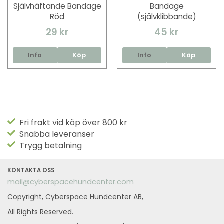
Självhäftande Bandage
Bandage
Röd
(självklibbande)
29 kr
45 kr
Info
Köp
Info
Köp
Fri frakt vid köp över 800 kr
Snabba leveranser
Trygg betalning
KONTAKTA OSS
mail@cyberspacehundcenter.com
Copyright, Cyberspace Hundcenter AB,
All Rights Reserved.