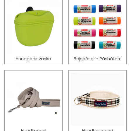
Hundgodisväska
Bajspåsar - Påshållare
Hundkoppel
Hundhalsband