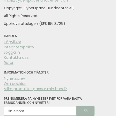
mail@cyberspacehundcenter.com
Copyright, Cyberspace Hundcenter AB,
All Rights Reserved.
Upphovsrättslagen (SFS 1960:729)
HANDLA
Köpvillkor
Integritetspolicy
Logga in
Kontakta oss
Retur
INFORMATION OCH TJÄNSTER
Nyhetsbrev
Om cookies
Vilka produkter passar min hund?
PRENUMERERA PÅ NYHETSBREVET FÖR VÅRA BÄSTA
ERBJUDANDEN OCH NYHETER!
E-
postadress