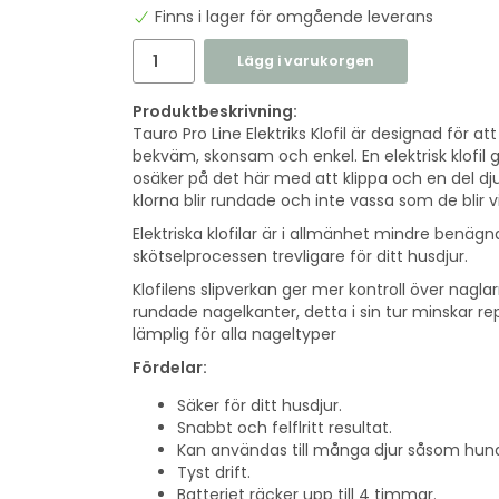
Finns i lager för omgående leverans
Lägg i varukorgen
Produktbeskrivning:
Tauro Pro Line Elektriks Klofil är designad för at
bekväm, skonsam och enkel. En elektrisk klofil g
osäker på det här med att klippa och en del djur
klorna blir rundade och inte vassa som de blir v
Elektriska klofilar är i allmänhet mindre benägn
skötselprocessen trevligare för ditt husdjur.
Klofilens slipverkan ger mer kontroll över nagl
rundade nagelkanter, detta i sin tur minskar rep
lämplig för alla nageltyper
Fördelar:
Säker för ditt husdjur.
Snabbt och felflritt resultat.
Kan användas till många djur såsom hunda
Tyst drift.
Batteriet räcker upp till 4 timmar.