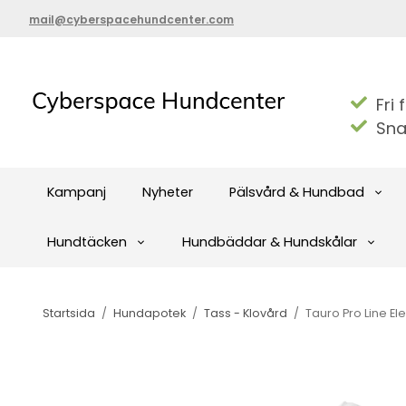
mail@cyberspacehundcenter.com
Fri 
Sna
Kampanj
Nyheter
Pälsvård & Hundbad
Hundtäcken
Hundbäddar & Hundskålar
Startsida
/
Hundapotek
/
Tass - Klovård
/
Tauro Pro Line Elek