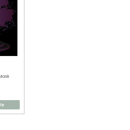
Mask
öp