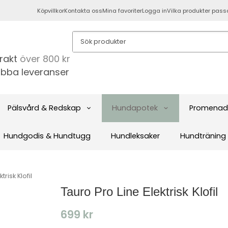
Köpvillkor
Kontakta oss
Mina favoriter
Logga in
Vilka produkter pass
frakt
över 800 kr
bba leveranser
Pälsvård & Redskap
Hundapotek
Promenad
Hundgodis & Hundtugg
Hundleksaker
Hundträning
trisk Klofil
Tauro Pro Line Elektrisk Klofil
699 kr