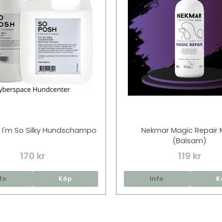
 I'm So Silky Hundschampo
Nekmar Magic Repair 
(Balsam)
170 kr
119 kr
fo
Köp
Info
K