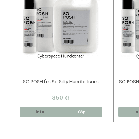
SO POSH I'm So Silky Hundbalsam
SO POSH
350 kr
Info
Köp
In