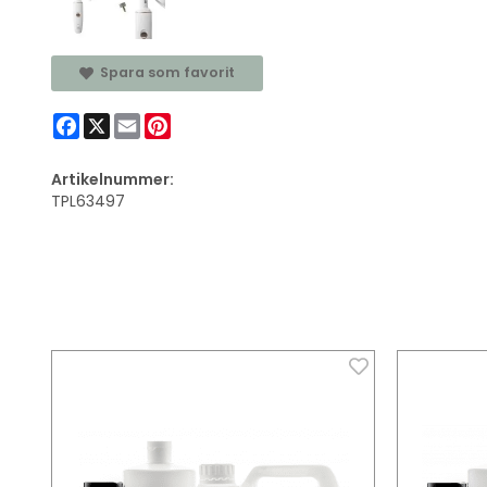
Spara som favorit
Facebook
X
Email
Pinterest
Artikelnummer:
TPL63497