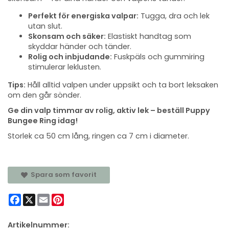
Perfekt för energiska valpar:
Tugga, dra och lek
utan slut.
Skonsam och säker:
Elastiskt handtag som
skyddar händer och tänder.
Rolig och inbjudande:
Fuskpäls och gummiring
stimulerar leklusten.
Tips:
Håll alltid valpen under uppsikt och ta bort leksaken
om den går sönder.
Ge din valp timmar av rolig, aktiv lek – beställ Puppy
Bungee Ring idag!
Storlek ca 50 cm lång, ringen ca 7 cm i diameter.
Spara som favorit
Facebook
X
Email
Pinterest
Artikelnummer: