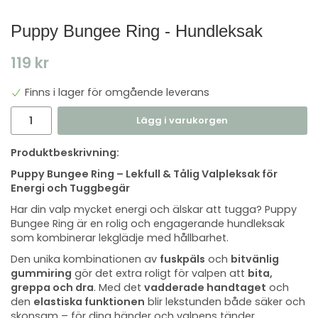
Puppy Bungee Ring - Hundleksak
119 kr
Finns i lager för omgående leverans
Lägg i varukorgen
Produktbeskrivning:
Puppy Bungee Ring – Lekfull & Tålig Valpleksak för
Energi och Tuggbegär
Har din valp mycket energi och älskar att tugga? Puppy
Bungee Ring är en rolig och engagerande hundleksak
som kombinerar lekglädje med hållbarhet.
Den unika kombinationen av
fuskpäls
och
bitvänlig
gummiring
gör det extra roligt för valpen att
bita,
greppa och dra
. Med det
vadderade handtaget
och
den
elastiska funktionen
blir lekstunden både säker och
skonsam – för dina händer och valpens tänder.