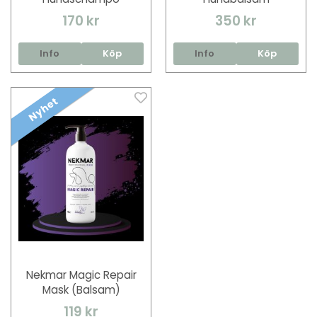
170 kr
350 kr
Info
Köp
Info
Köp
Nyhet
Nekmar Magic Repair
Mask (Balsam)
119 kr