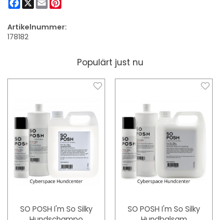
Facebook
X
Email
Pinterest
Artikelnummer:
178182
Populärt just nu
SO POSH I'm So Silky
SO POSH I'm So Silky
Hundschampo
Hundbalsam