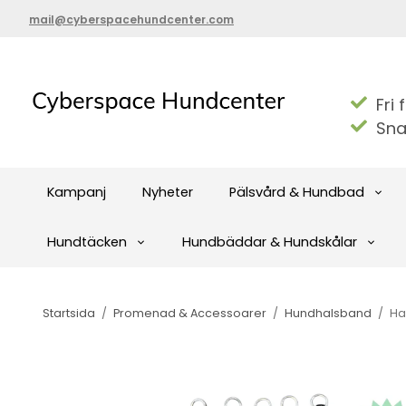
mail@cyberspacehundcenter.com
Fri 
Sna
Kampanj
Nyheter
Pälsvård & Hundbad
Hundtäcken
Hundbäddar & Hundskålar
Startsida
/
Promenad & Accessoarer
/
Hundhalsband
/
Ha