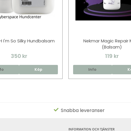
 I'm So Silky Hundbalsam
Nekmar Magic Repair 
(Balsam)
350 kr
119 kr
fo
Köp
Info
K
Snabba leveranser
INFORMATION OCH TJÄNSTER