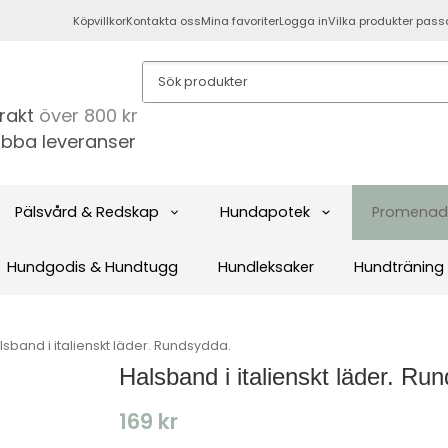
Köpvillkor
Kontakta oss
Mina favoriter
Logga in
Vilka produkter pass
frakt
över 800 kr
bba leveranser
Pälsvård & Redskap
Hundapotek
Promenad
Hundgodis & Hundtugg
Hundleksaker
Hundträning
lsband i italienskt läder. Rundsydda.
Halsband i italienskt läder. Ru
169 kr