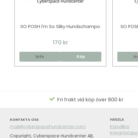
SO POSH I'm So Silky Hundschampo
SO POSH
170 kr
Info
Köp
In
Fri frakt vid köp över 800 kr
KONTAKTA OSS
HANDLA
mail@cyberspacehundcenter.com
Köpvillkor
Integritetspo
Copyright, Cyberspace Hundcenter AB,