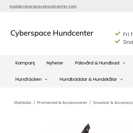
mail@cyberspacehundcenter.com
Fri 
Sna
Kampanj
Nyheter
Pälsvård & Hundbad
Hundtäcken
Hundbäddar & Hundskålar
Startsida
/
Promenad & Accessoarer
/
Snusisar & Accessoa