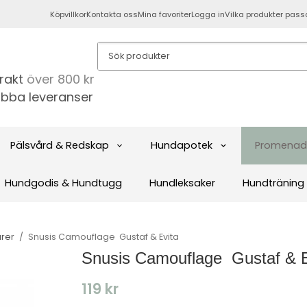
Köpvillkor
Kontakta oss
Mina favoriter
Logga in
Vilka produkter pass
frakt
över 800 kr
bba leveranser
Pälsvård & Redskap
Hundapotek
Promenad
Hundgodis & Hundtugg
Hundleksaker
Hundträning
rer
/
Snusis Camouflage ​ Gustaf & Evita
Snusis Camouflage ​ Gustaf & 
119 kr