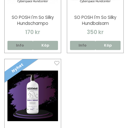
SO POSH I'm So Silky
SO POSH I'm So Silky
Hundschampo
Hundbalsam
170 kr
350 kr
Info
Köp
Info
Köp
Nyhet