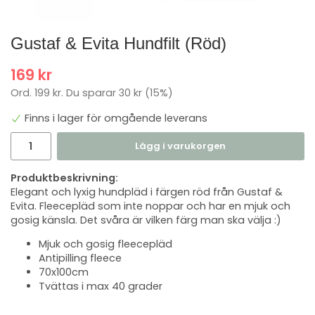
Gustaf & Evita ​Hundfilt (Röd)
169 kr
Ord.
199 kr
. Du sparar
30 kr
(
15
%)
Finns i lager för omgående leverans
Lägg i varukorgen
Produktbeskrivning:
Elegant och lyxig hundpläd i färgen röd från Gustaf &
Evita. Fleecepläd som inte noppar och har en mjuk och
gosig känsla. Det svåra är vilken färg man ska välja :)
Mjuk och gosig fleecepläd
Antipilling fleece
70x100cm
Tvättas i max 40 grader