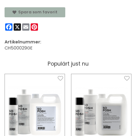
Spara som favorit
Facebook
X
Email
Pinterest
Artikelnummer:
CH500029GE
Populärt just nu