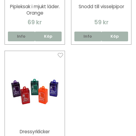
Pipleksak i mjukt läder.
Snodd till visselpipor
Orange
69 kr
59 kr
Info
Köp
Info
Köp
Dressyrklicker