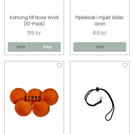
Kartong till Nose Work
Pipleksak i mjukt läder.
(10-Pack)
Grön
99 kr
69 kr
Info
Köp
Info