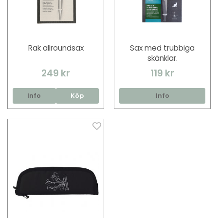
Rak allroundsax
Sax med trubbiga
skänklar.
249 kr
119 kr
Info
Köp
Info