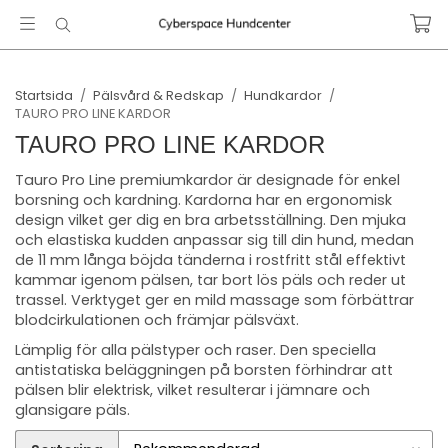
Startsida
/
Pälsvård & Redskap
/
Hundkardor
/
TAURO PRO LINE KARDOR
TAURO PRO LINE KARDOR
Tauro Pro Line premiumkardor är designade för enkel
borsning och kardning. Kardorna har en ergonomisk
design vilket ger dig en bra arbetsställning. Den mjuka
och elastiska kudden anpassar sig till din hund, medan
de 11 mm långa böjda tänderna i rostfritt stål effektivt
kammar igenom pälsen, tar bort lös päls och reder ut
trassel. Verktyget ger en mild massage som förbättrar
blodcirkulationen och främjar pälsväxt.
Lämplig för alla pälstyper och raser. Den speciella
antistatiska beläggningen på borsten förhindrar att
pälsen blir elektrisk, vilket resulterar i jämnare och
glansigare päls.