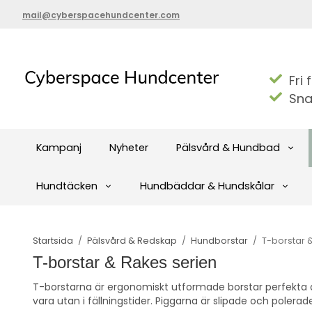
mail@cyberspacehundcenter.com
Fri 
Sna
Kampanj
Nyheter
Pälsvård & Hundbad
Hundtäcken
Hundbäddar & Hundskålar
Startsida
/
Pälsvård & Redskap
/
Hundborstar
/
T-borstar 
T-borstar & Rakes serien
T-borstarna är ergonomiskt utformade borstar perfekta 
vara utan i fällningstider. Piggarna är slipade och polerad