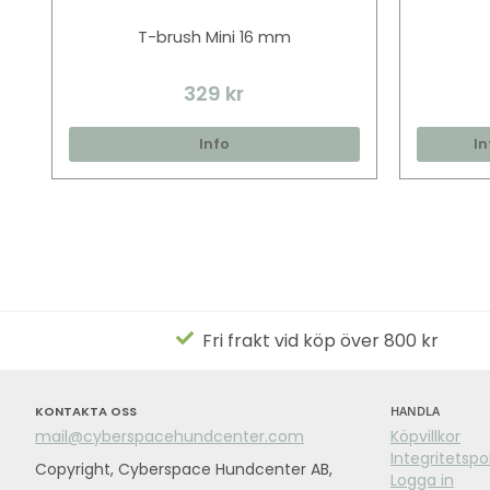
T-brush Mini 16 mm
329 kr
Info
In
Fri frakt vid köp över 800 kr
KONTAKTA OSS
HANDLA
mail@cyberspacehundcenter.com
Köpvillkor
Integritetspo
Copyright, Cyberspace Hundcenter AB,
Logga in