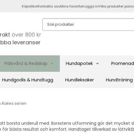
Köpvillkor
Kontakta oss
Mina favoriter
Logga in
Vilka produkter pass
frakt
över 800 kr
bba leveranser
Pälsvård & Redskap
Hundapotek
Promenad
Hundgodis & Hundtugg
Hundleksaker
Hundträning
& Rakes serien
att borsta underull med. Borsstens utformning gör det mycket 
e för bästa resultat och komfort. Handtaget tillverkad av lättviktb