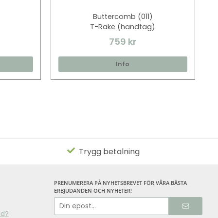
Buttercomb (011)
T-Rake (handtag)
759 kr
Info
Trygg betalning
PRENUMERERA PÅ NYHETSBREVET FÖR VÅRA BÄSTA
ERBJUDANDEN OCH NYHETER!
E-
postadress
nd?