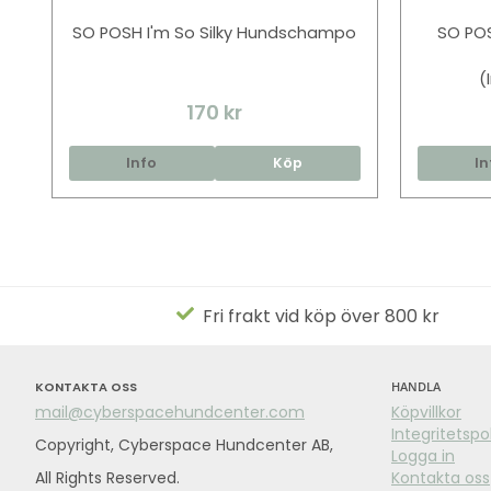
SO POSH I'm So Silky Hundschampo
SO POS
(
170 kr
Info
Köp
In
Fri frakt vid köp över 800 kr
KONTAKTA OSS
HANDLA
mail@cyberspacehundcenter.com
Köpvillkor
Integritetspo
Copyright, Cyberspace Hundcenter AB,
Logga in
All Rights Reserved.
Kontakta oss