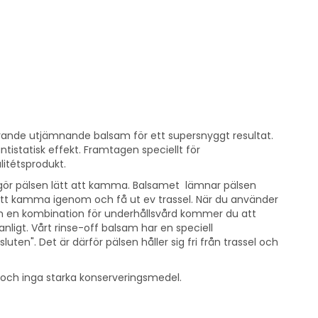
örande utjämnande balsam för ett supersnyggt resultat.
ntistatisk effekt. Framtagen speciellt för
alitétsprodukt.
 gör pälsen lätt att kamma. Balsamet lämnar pälsen
 att kamma igenom och få ut ev trassel. När du använder
m en kombination för underhållsvård kommer du att
ligt. Vårt rinse-off balsam har en speciell
ten". Det är därför pälsen håller sig fri från trassel och
e och inga starka konserveringsmedel.