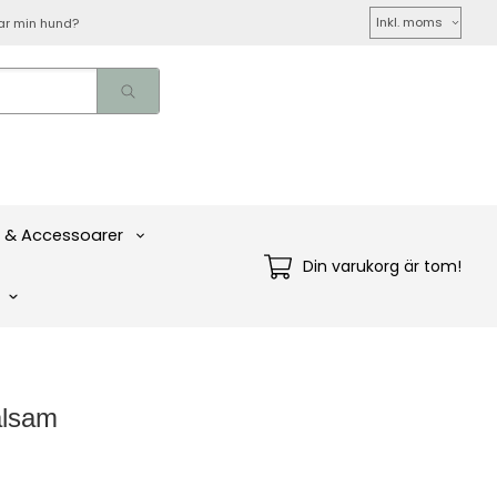
Välj
ar min hund?
moms
 & Accessoarer
Din varukorg är tom!
alsam