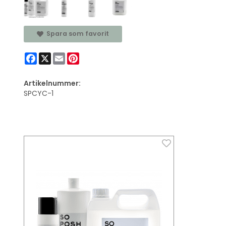
Spara som favorit
Facebook
X
Email
Pinterest
Artikelnummer:
SPCYC-1