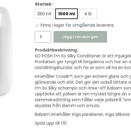
Storlek:
250 ml
1000 ml
4 lit
Finns i lager för omgående leverans
Lägg i varukorgen
Produktbeskrivning:
SO POSH I'm So Silky Conditioner är ett mjukg
Produkten ger tyngd till längderna och har en a
utställningshundar och för er som vill ha en kv
Innehåller Crosilk™, som ger extrem glans och
glänsande och slät. Det gör det också lättare
I’m So Silky schampo och rinse-off balsam so
upptäcka att pälsen är ren mycket längre än van
sammansättning som håller varje pälsstrå "omslu
skyddas från damm och smuts.
Balsam innehåller inga parabener, inga silikon
Späd upp till 1:10