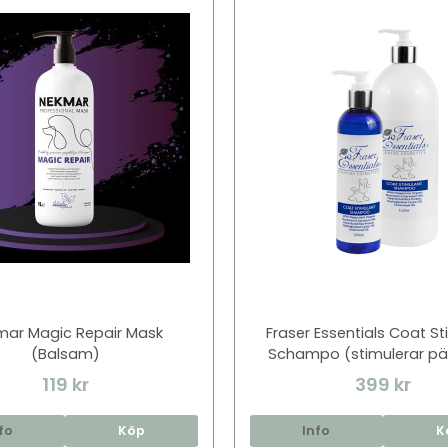
mar Magic Repair Mask
Fraser Essentials Coat S
(Balsam)
Schampo (stimulerar pä
119 kr
399 kr
fo
Köp
Info
K