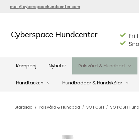
mail@cyberspacehundcenter.com
Fri 
Sna
Kampanj
Nyheter
Pälsvård & Hundbad
Hundtäcken
Hundbäddar & Hundskålar
Startsida
/
Pälsvård & Hundbad
/
SO POSH
/
SO POSH Hun