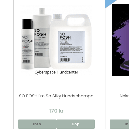
SO POSH I'm So Silky Hundschampo
Nek
170 kr
Info
Köp
In