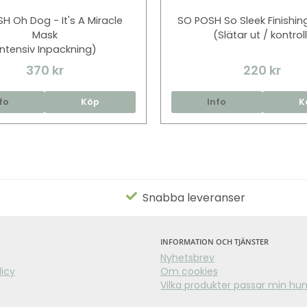
H Oh Dog - It's A Miracle
SO POSH So Sleek Finishi
Mask
(Slätar ut / kontrol
Intensiv Inpackning)
370 kr
220 kr
fo
Köp
Info
K
Snabba leveranser
INFORMATION OCH TJÄNSTER
Nyhetsbrev
licy
Om cookies
Vilka produkter passar min hu