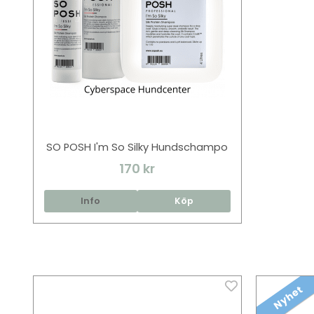
SO POSH I'm So Silky Hundschampo
170 kr
Info
Köp
Nyhet