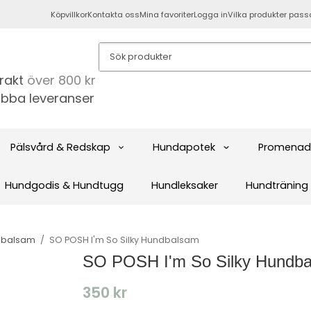
Köpvillkor
Kontakta oss
Mina favoriter
Logga in
Vilka produkter pass
frakt
över 800 kr
bba leveranser
Pälsvård & Redskap
Hundapotek
Promenad
Hundgodis & Hundtugg
Hundleksaker
Hundträning
dbalsam
/
SO POSH I'm So Silky Hundbalsam
SO POSH I'm So Silky Hundb
350 kr