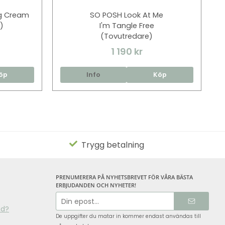
ng Cream
SO POSH Look At Me
l)
I'm Tangle Free
(Tovutredare)
1 190 kr
öp
Info
Köp
Trygg betalning
PRENUMERERA PÅ NYHETSBREVET FÖR VÅRA BÄSTA
ERBJUDANDEN OCH NYHETER!
E-
postadress
nd?
De uppgifter du matar in kommer endast användas till