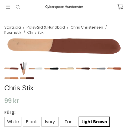
Startsida
/
Pälsvård & Hundbad
/
Chris Christensen
/
Kosmetik
/
Chris Stix
Chris Stix
99 kr
Färg:
White
Black
Ivory
Tan
Light Brown