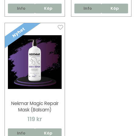
Info
Köp
Info
Köp
Nyhet
Nekmar Magic Repair
Mask (Balsam)
119 kr
Info
Köp