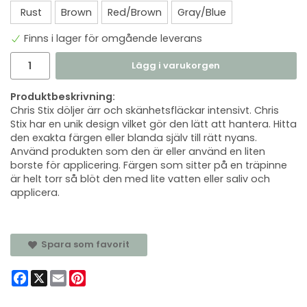
Rust
Brown
Red/Brown
Gray/Blue
Finns i lager för omgående leverans
Lägg i varukorgen
Produktbeskrivning:
Chris Stix döljer ärr och skänhetsfläckar intensivt. Chris
Stix har en unik design vilket gör den lätt att hantera. Hitta
den exakta färgen eller blanda själv till rätt nyans.
Använd produkten som den är eller använd en liten
borste för applicering. Färgen som sitter på en träpinne
är helt torr så blöt den med lite vatten eller saliv och
applicera.
Spara som favorit
Facebook
X
Email
Pinterest