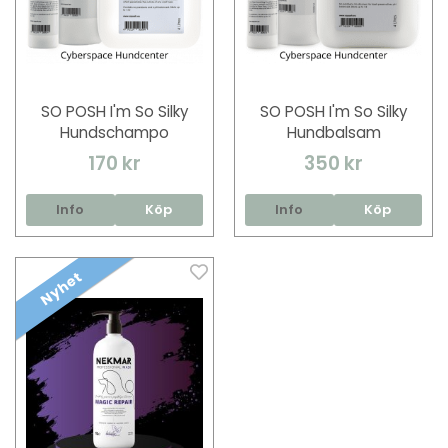
SO POSH I'm So Silky
SO POSH I'm So Silky
Hundschampo
Hundbalsam
170 kr
350 kr
Info
Köp
Info
Köp
Nyhet