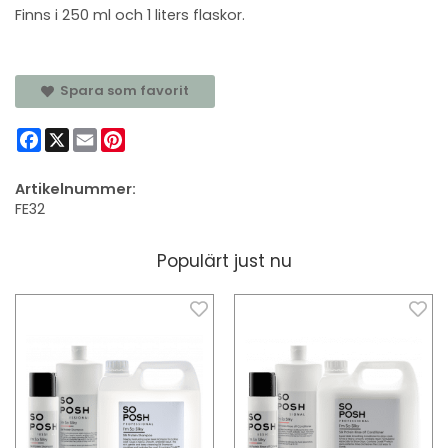
Finns i 250 ml och 1 liters flaskor.
Spara som favorit
Facebook
X
Email
Pinterest
Artikelnummer:
FE32
Populärt just nu