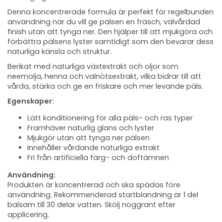
Denna koncentrerade formula är perfekt för regelbunden
användning när du vill ge pälsen en fräsch, välvårdad
finish utan att tynga ner. Den hjälper till att mjukgöra och
förbättra pälsens lyster samtidigt som den bevarar dess
naturliga känsla och struktur.
Berikat med naturliga växtextrakt och oljor som
neemolja, henna och valnötsextrakt, vilka bidrar till att
vårda, stärka och ge en friskare och mer levande päls.
Egenskaper:
Lätt konditionering för alla päls- och ras typer
Framhäver naturlig glans och lyster
Mjukgör utan att tynga ner pälsen
Innehåller vårdande naturliga extrakt
Fri från artificiella färg- och doftämnen
Användning:
Produkten är koncentrerad och ska spädas före
användning. Rekommenderad startblandning är 1 del
balsam till 30 delar vatten. Skölj noggrant efter
applicering.