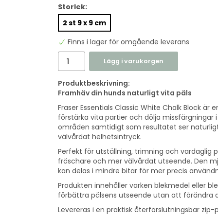
Storlek:
2 st 9 x 9 cm
Finns i lager för omgående leverans
Lägg i varukorgen
Produktbeskrivning:
Framhäv din hunds naturligt vita päls
Fraser Essentials Classic White Chalk Block är e
förstärka vita partier och dölja missfärgningar
områden samtidigt som resultatet ser naturligt
välvårdat helhetsintryck.
Perfekt för utställning, trimning och vardaglig p
fräschare och mer välvårdat utseende. Den mju
kan delas i mindre bitar för mer precis anvä
Produkten innehåller varken blekmedel eller b
förbättra pälsens utseende utan att förändra de
Levereras i en praktisk återförslutningsbar zip