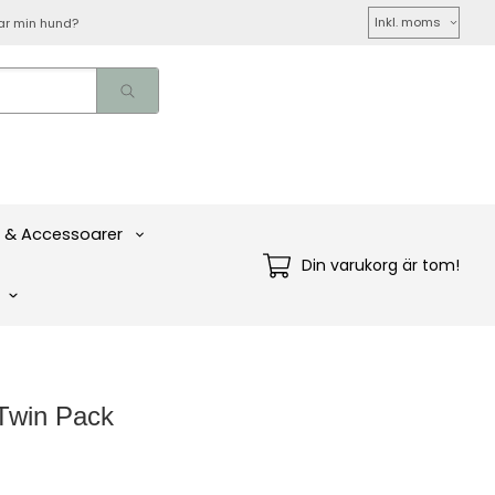
Välj
ar min hund?
moms
 & Accessoarer
Din varukorg är tom!
 Twin Pack