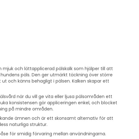
n mjuk och lättapplicerad pälskalk som hjälper till att
 i hundens päls. Den ger utmärkt täckning över större
 ut och känns behagligt i pälsen. Kalken skapar ett
älsvård när du vill ge vita eller ljusa pälsområden ett
ka konsistensen gör appliceringen enkel, och blocket
ndning på mindre områden.
lekande ämnen och är ett skonsamt alternativ för att
ss naturliga struktur.
-påse för smidig förvaring mellan användningarna.