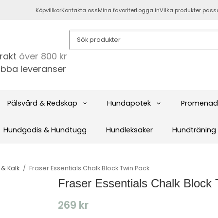
Köpvillkor
Kontakta oss
Mina favoriter
Logga in
Vilka produkter pass
frakt
över 800 kr
bba leveranser
Pälsvård & Redskap
Hundapotek
Promenad
Hundgodis & Hundtugg
Hundleksaker
Hundträning
 & Kalk
/
Fraser Essentials Chalk Block Twin Pack
Fraser Essentials Chalk Block
269 kr