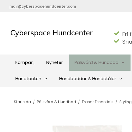
mail@cyberspacehundcenter.com
Fri 
Sna
Kampanj
Nyheter
Pälsvård & Hundbad
Hundtäcken
Hundbäddar & Hundskålar
Startsida
/
Pälsvård & Hundbad
/
Fraser Essentials
/
Styling