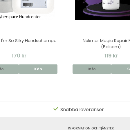
 I'm So Silky Hundschampo
Nekmar Magic Repair 
(Balsam)
170 kr
119 kr
fo
Köp
Info
K
Snabba leveranser
INFORMATION OCH TJÄNSTER