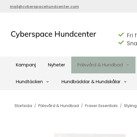
mail@cyberspacehundcenter.com
Fri 
Sna
Kampanj
Nyheter
Pälsvård & Hundbad
Hundtäcken
Hundbäddar & Hundskålar
Startsida
/
Pälsvård & Hundbad
/
Fraser Essentials
/
Styling