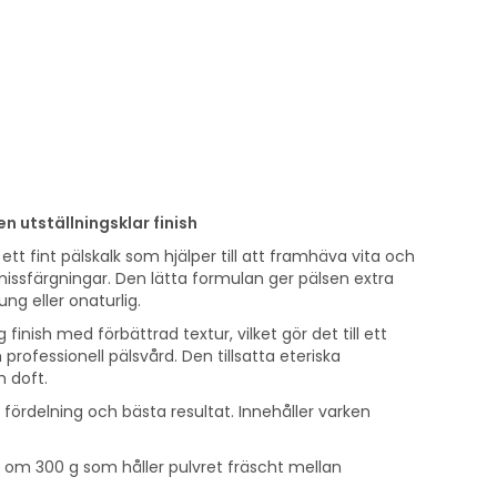
en utställningsklar finish
ett fint pälskalk som hjälper till att framhäva vita och
 missfärgningar. Den lätta formulan ger pälsen extra
ng eller onaturlig.
 finish med förbättrad textur, vilket gör det till ett
professionell pälsvård. Den tillsatta eteriska
h doft.
fördelning och bästa resultat. Innehåller varken
e om 300 g som håller pulvret fräscht mellan