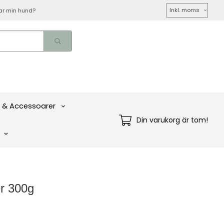
Välj
ar min hund?
moms
 & Accessoarer
Din varukorg är tom!
r 300g