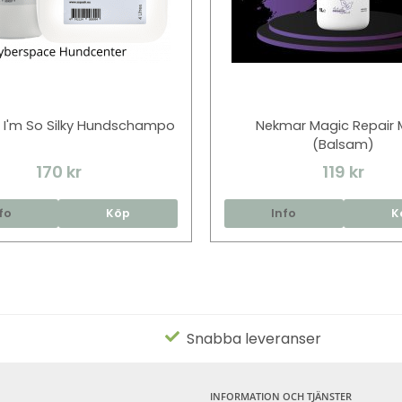
 I'm So Silky Hundschampo
Nekmar Magic Repair 
(Balsam)
170 kr
119 kr
fo
Köp
Info
K
Snabba leveranser
INFORMATION OCH TJÄNSTER