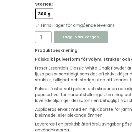
Storlek:
300 g
Finns i lager för omgående leverans
Lägg i varukorgen
Produktbeskrivning:
Pälskalk i pulverform för volym, struktur och 
Fraser Essentials Classic White Chalk Powder är 
ljusa pälsar samtidigt som det effektivt döljer
struktur, fyllighet och stadga utan att kännas tu
Pulvret fäster väl i pälsen och skapar en naturlig
populärt val för hundutställningar, trimning och 
lavendeloljan ger dessutom en behagligt fräsc
Appliceras enkelt med en mjuk borste för jämn 
blekmedel eller blekande ämnen.
Levereras i en praktisk återförslutningsbar pås
användningarna.