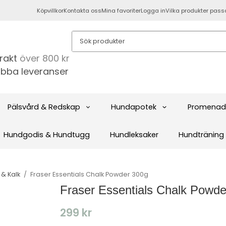
Köpvillkor
Kontakta oss
Mina favoriter
Logga in
Vilka produkter pass
frakt
över 800 kr
bba leveranser
Pälsvård & Redskap
Hundapotek
Promenad
Hundgodis & Hundtugg
Hundleksaker
Hundträning
 & Kalk
/
Fraser Essentials Chalk Powder 300g
Fraser Essentials Chalk Powde
299 kr