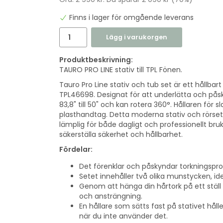
Finns i lager för omgående leverans
Lägg i varukorgen
Produktbeskrivning:
TAURO PRO LINE stativ till TPL Fönen.
Tauro Pro Line stativ och tub set är ett hållbar
TPL46698. Designat för att underlätta och påsk
83,8" till 50" och kan rotera 360°. Hållaren f
plasthandtag. Detta moderna stativ och rörse
lämplig för både dagligt och professionellt bruk.
säkerställa säkerhet och hållbarhet.
Fördelar:
Det förenklar och påskyndar torkningspr
Setet innehåller två olika munstycken, ide
Genom att hänga din hårtork på ett ställ b
och ansträngning.
En hållare som sätts fast på stativet hål
när du inte använder det.