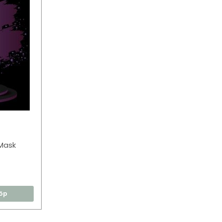
Mask
öp