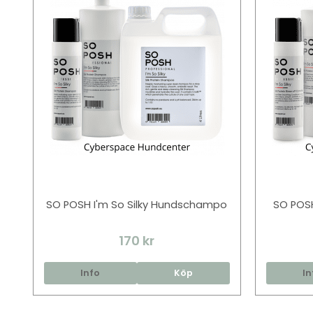
SO POSH I'm So Silky Hundschampo
SO POSH
170 kr
Info
Köp
In