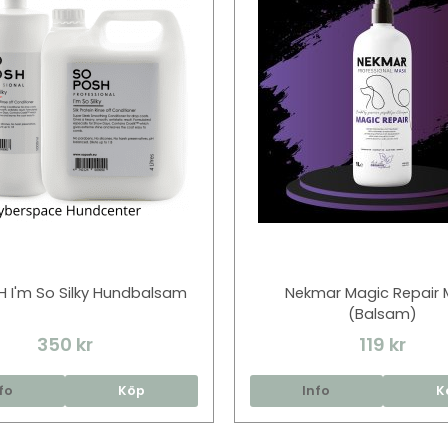
 I'm So Silky Hundbalsam
Nekmar Magic Repair 
(Balsam)
350 kr
119 kr
fo
Köp
Info
K