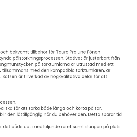
t och bekvämt tillbehör för Tauro Pro Line Fönen
ynda pälstorkningsprocessen. Stativet är justerbart från
ör slangmunstycken på torktumlarna är utrustad med ett
t, tillsammans med den kompatibla torktumlaren, är
 Satsen är tillverkad av högkvalitativa delar för att
ocessen.
aliska för att torka både långa och korta pälsar.
lir den lättillgänglig när du behöver den. Detta sparar tid
ler det både det medföljande röret samt slangen på plats