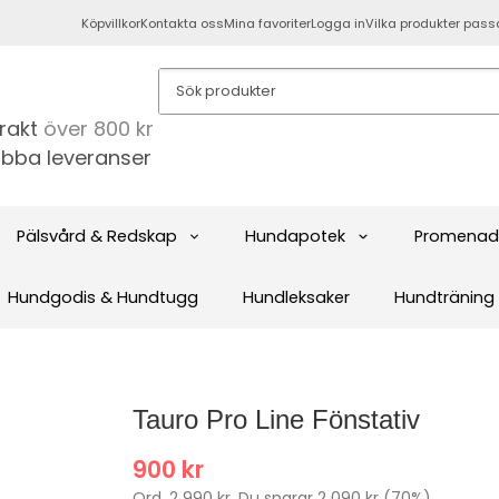
Köpvillkor
Kontakta oss
Mina favoriter
Logga in
Vilka produkter pass
frakt
över 800 kr
bba leveranser
Pälsvård & Redskap
Hundapotek
Promenad
Hundgodis & Hundtugg
Hundleksaker
Hundträning
Tauro Pro Line Fönstativ
900 kr
Ord.
2 990 kr
. Du sparar
2 090 kr
(
70
%)