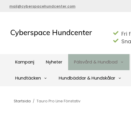
mail@cyberspacehundcenter.com
Fri 
Sna
Kampanj
Nyheter
Pälsvård & Hundbad
Hundtäcken
Hundbäddar & Hundskålar
Startsida
/
Tauro Pro Line Fönstativ