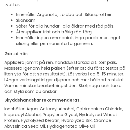
tvättar.
Innehåller Arganolja, Jojoba och Silkesprottein
Skonsam
Säker för alla hundar i alla åldrar med röd päls.
Återupplivar trist och tråkig röd färg.
Innehåller ingen ammoniak, inga parabener, inget
siliong eller permanenta färgämenn.
Gör så här:
Applicera jämnt på ren, handdukstorkad alt. torr päls.
Massera igenom hela pälsen (efter att du först testat på
liten yta för att se resultatet). Låt verka i ca 5-15 minuter.
LÄngre verkningstid ger djupare och mer hållbart restulat.
Värme minskar bearbetningstiden. Skölj noga och torka
och styla som du önskar.
Skyddshandskar rekommenderas.
Innehåller: Aqua, Cetearyl Alcohol, Cetrimonium Chloride,
Isopropyl Alcohol, Propylene Glycol, Hydrolyzed Wheat
Protein, Hydrolyzed Keratin, Hydrolyzed Silk, Crambe
Abyssinica Seed Oil, Hydrogenated Olive Oil