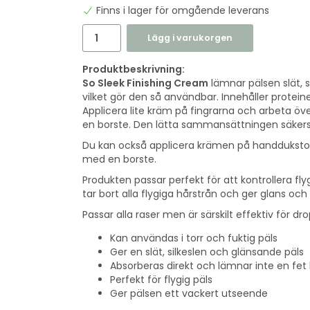
Finns i lager för omgående leverans
Lägg i varukorgen
Produktbeskrivning:
So Sleek Finishing Cream
lämnar pälsen slät, 
vilket gör den så användbar. Innehåller protein
Applicera lite kräm på fingrarna och arbeta ö
en borste. Den lätta sammansättningen säkers
Du kan också applicera krämen på handdukstor
med en borste.
Produkten passar perfekt för att kontrollera flyg
tar bort alla flygiga hårstrån och ger glans o
Passar alla raser men är särskilt effektiv för d
Kan användas i torr och fuktig päls
Ger en slät, silkeslen och glänsande päls
Absorberas direkt och lämnar inte en fet
Perfekt för flygig päls
Ger pälsen ett vackert utseende