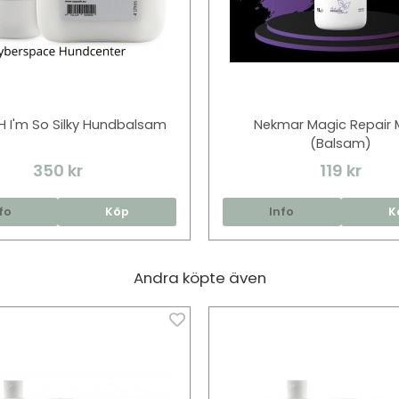
 I'm So Silky Hundbalsam
Nekmar Magic Repair 
(Balsam)
350 kr
119 kr
fo
Köp
Info
K
Andra köpte även