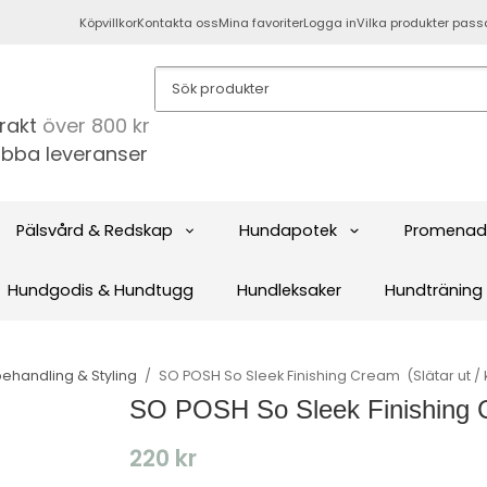
Köpvillkor
Kontakta oss
Mina favoriter
Logga in
Vilka produkter pass
frakt
över 800 kr
bba leveranser
Pälsvård & Redskap
Hundapotek
Promenad
Hundgodis & Hundtugg
Hundleksaker
Hundträning
ehandling & Styling
/
SO POSH So Sleek Finishing Cream ​ (Slätar ut / k
SO POSH So Sleek Finishing Cre
220 kr