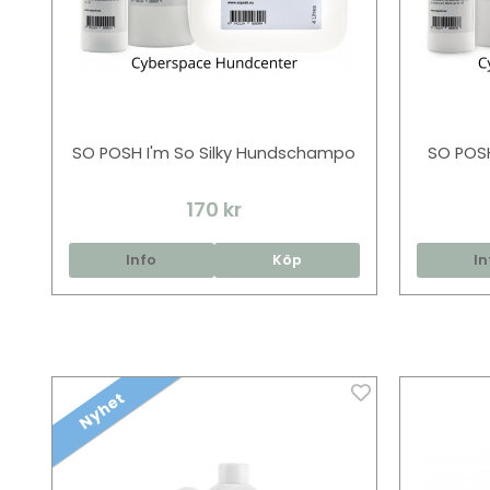
SO POSH I'm So Silky Hundschampo
SO POSH
170 kr
Info
Köp
In
Nyhet