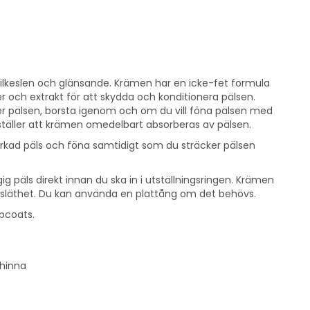
silkeslen och glänsande. Krämen har en icke-fet formula
er och extrakt för att skydda och konditionera pälsen.
ver pälsen, borsta igenom och om du vill föna pälsen med
täller att krämen omedelbart absorberas av pälsen.
kad päls och föna samtidigt som du sträcker pälsen
ig päls direkt innan du ska in i utställningsringen. Krämen
ch släthet. Du kan använda en plattång om det behövs.
ropcoats.
 hinna