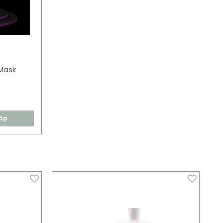
Mask
öp