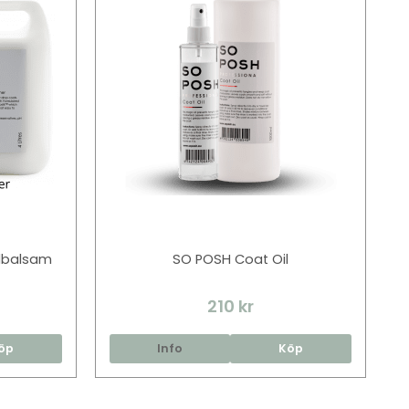
ndbalsam
SO POSH Coat Oil
210 kr
öp
Info
Köp