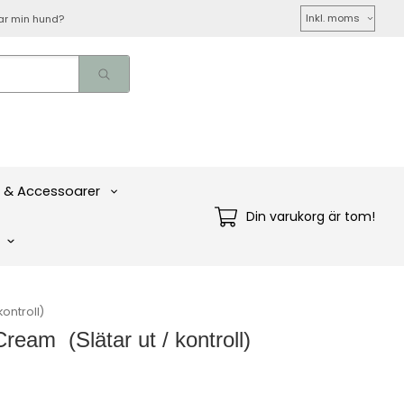
Välj
ar min hund?
moms
 & Accessoarer
Din varukorg är tom!
ontroll)
am ​ (Slätar ut / kontroll)