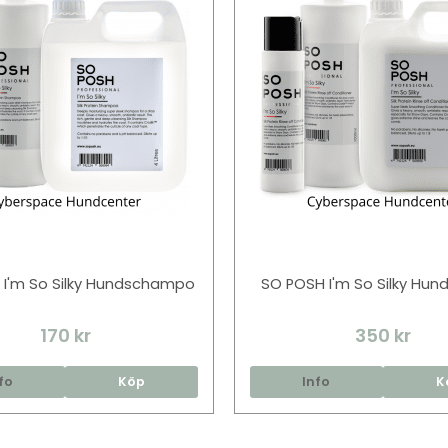
 I'm So Silky Hundschampo
SO POSH I'm So Silky Hu
170 kr
350 kr
fo
Köp
Info
K