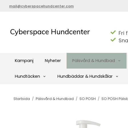
mail@cyberspacehundcenter.com
Fri 
Sna
Kampanj
Nyheter
Pälsvård & Hundbad
Hundtäcken
Hundbäddar & Hundskålar
Startsida
/
Pälsvård & Hundbad
/
SO POSH
/
SO POSH Pälsb