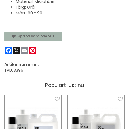
Material: Mikrofiber
Färg: Grå
Mått: 60 x 90
Spara som favorit
Facebook
X
Email
Pinterest
Artikelnummer:
TPL63396
Populärt just nu