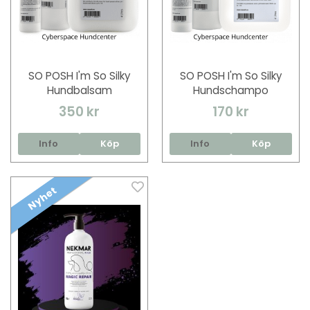
SO POSH I'm So Silky
SO POSH I'm So Silky
Hundbalsam
Hundschampo
350 kr
170 kr
Info
Köp
Info
Köp
Nyhet