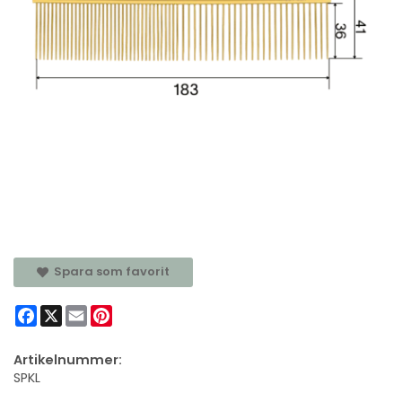
Spara som favorit
Facebook
X
Email
Pinterest
Artikelnummer:
SPKL