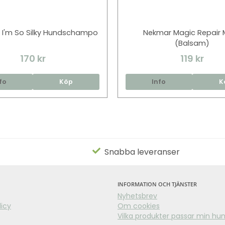
 I'm So Silky Hundschampo
Nekmar Magic Repair 
(Balsam)
170 kr
119 kr
fo
Köp
Info
K
Snabba leveranser
INFORMATION OCH TJÄNSTER
Nyhetsbrev
licy
Om cookies
Vilka produkter passar min hu