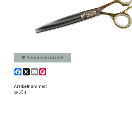
Spara som favorit
Facebook
X
Email
Pinterest
Artikelnummer:
SR654