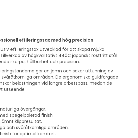
essionell effileringssax med hög precision
lusiv effileringssax utvecklad för att skapa mjuka
Tillverkad av högkvalitativt 440C japanskt rostfritt stål
nde skärpa, hållbarhet och precision.
leringständerna ger en jämn och säker uttunning av
 och svåråtkomliga områden. De ergonomiska guldfärgade
skar belastningen vid längre arbetspass, medan de
ivt utseende.
 naturliga övergångar.
 med spegelpolerad finish.
jämnt klippresultat.
liga och svåråtkomliga områden.
inish för optimal komfort.