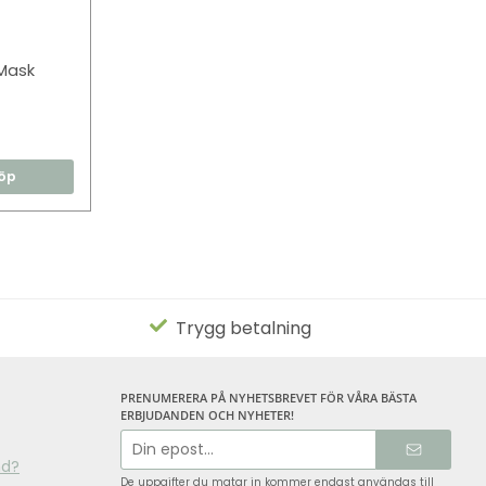
Mask
öp
Trygg betalning
PRENUMERERA PÅ NYHETSBREVET FÖR VÅRA BÄSTA
ERBJUDANDEN OCH NYHETER!
E-
postadress
nd?
De uppgifter du matar in kommer endast användas till