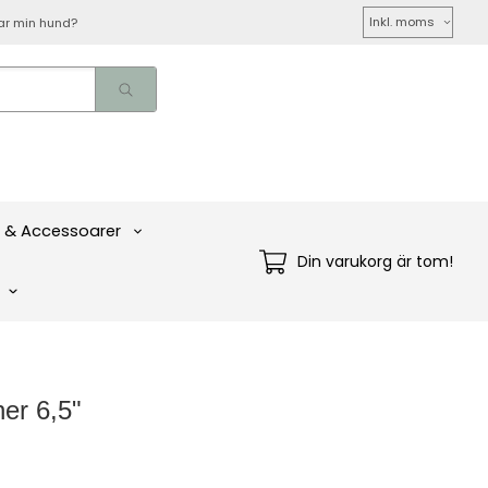
Välj
ar min hund?
moms
 & Accessoarer
Din varukorg är tom!
ner 6,5"