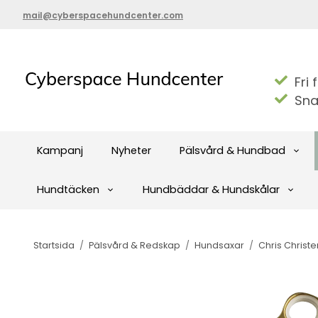
mail@cyberspacehundcenter.com
Fri 
Sna
Kampanj
Nyheter
Pälsvård & Hundbad
Hundtäcken
Hundbäddar & Hundskålar
Startsida
/
Pälsvård & Redskap
/
Hundsaxar
/
Chris Christ