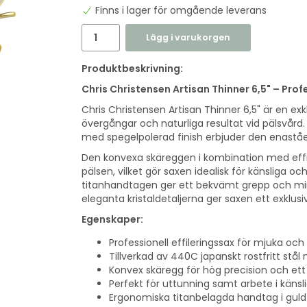
Finns i lager för omgående leverans
Lägg i varukorgen
Produktbeskrivning:
Chris Christensen Artisan Thinner 6,5" – Prof
Chris Christensen Artisan Thinner 6,5" är en exk
övergångar och naturliga resultat vid pälsvård. 
med spegelpolerad finish erbjuder den enaståe
Den konvexa skäreggen i kombination med effi
pälsen, vilket gör saxen idealisk för känsliga
titanhandtagen ger ett bekvämt grepp och min
eleganta kristaldetaljerna ger saxen ett exklus
Egenskaper:
Professionell effileringssax för mjuka och
Tillverkad av 440C japanskt rostfritt stål
Konvex skäregg för hög precision och ett 
Perfekt för uttunning samt arbete i käns
Ergonomiska titanbelagda handtag i guldf