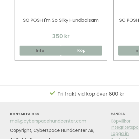
SO POSH I'm So Silky Hundbalsam
SO POSH
350 kr
Info
Köp
In
Fri frakt vid köp över 800 kr
KONTAKTA OSS
HANDLA
mail@cyberspacehundcenter.com
Köpvillkor
Integritetspo
Copyright, Cyberspace Hundcenter AB,
Logga in