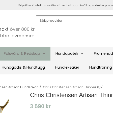
Köpvillkor
Kontakta oss
Mina favoriter
Logga in
Vilka produkter pass
frakt
över 800 kr
bba leveranser
Pälsvård & Redskap
Hundapotek
Promenad
Hundgodis & Hundtugg
Hundleksaker
Hundträning
ensen Artisan Hundsaxar
/
Chris Christensen Artisan Thinner 6,5"
Chris Christensen Artisan Thin
3 590 kr