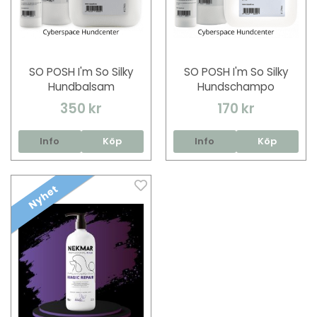
SO POSH I'm So Silky
SO POSH I'm So Silky
Hundbalsam
Hundschampo
350 kr
170 kr
Info
Köp
Info
Köp
Nyhet