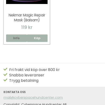
Nekmar Magic Repair
Mask (Balsam)
119 kr
Info
Köp
Fri frakt vid köp över 800 kr
Snabba leveranser
Trygg betalning
KONTAKTA OSS
mail@cyberspacehundcenter.com
Copyright, Cyberspace Hundcenter AB,