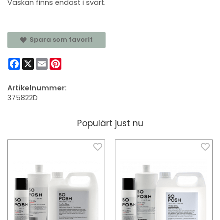
Väskan finns endast i svart.
Spara som favorit
Facebook
X
Email
Pinterest
Artikelnummer:
375822D
Populärt just nu