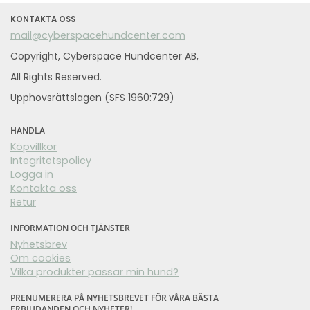
KONTAKTA OSS
mail@cyberspacehundcenter.com
Copyright, Cyberspace Hundcenter AB,
All Rights Reserved.
Upphovsrättslagen (SFS 1960:729)
HANDLA
Köpvillkor
Integritetspolicy
Logga in
Kontakta oss
Retur
INFORMATION OCH TJÄNSTER
Nyhetsbrev
Om cookies
Vilka produkter passar min hund?
PRENUMERERA PÅ NYHETSBREVET FÖR VÅRA BÄSTA
ERBJUDANDEN OCH NYHETER!