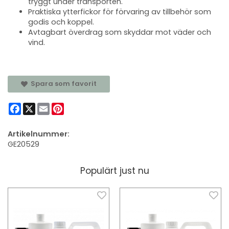
tryggt under transporten.
Praktiska ytterfickor för förvaring av tillbehör som
godis och koppel.
Avtagbart överdrag som skyddar mot väder och
vind.
Spara som favorit
Facebook
X
Email
Pinterest
Artikelnummer:
GE20529
Populärt just nu