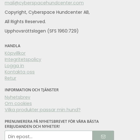
mail@cyberspacehundcenter.com
Copyright, Cyberspace Hundcenter AB,
All Rights Reserved.
Upphovsrättslagen (SFS 1960:729)
HANDLA
Köpvillkor
Integritetspolicy
Logga in
Kontakta oss
Retur
INFORMATION OCH TJÄNSTER
Nyhetsbrev
Om cookies
Vilka produkter passar min hund?
PRENUMERERA PÅ NYHETSBREVET FÖR VÅRA BÄSTA
ERBJUDANDEN OCH NYHETER!
E-
postadress