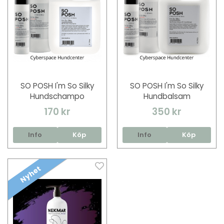
SO POSH I'm So Silky
SO POSH I'm So Silky
Hundschampo
Hundbalsam
170 kr
350 kr
Info
Köp
Info
Köp
Nyhet