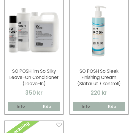
SO POSH I'm So Silky
SO POSH So Sleek
Leave-On Conditioner
Finishing Cream
(Leave-In)
(Slätar ut / kontroll)
350 kr
220 kr
Info
Köp
Info
Köp
Inpackning