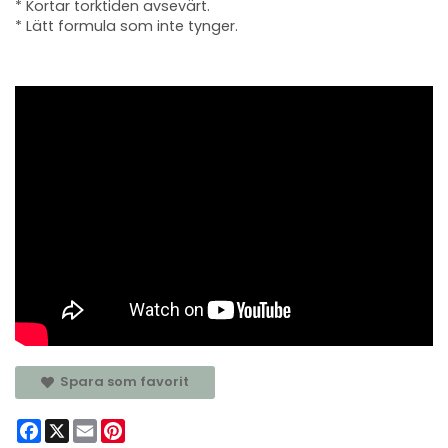
* Kortar torktiden avsevärt.
* Lätt formula som inte tynger.
Spara som favorit
Facebook
X
Email
Pinterest