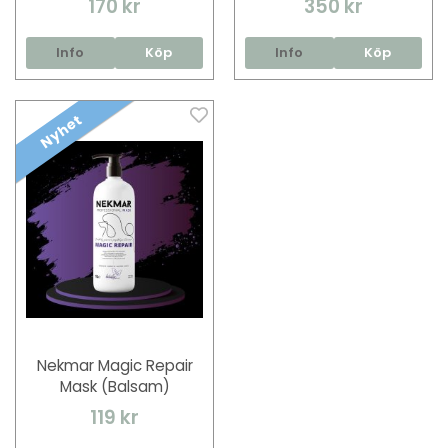
170 kr
350 kr
Info
Köp
Info
Köp
Nyhet
Nekmar Magic Repair
Mask (Balsam)
119 kr