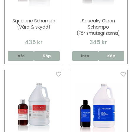
Squalane Schampo
Squeaky Clean
(Vård & skydd)
Schampo
(För smutsgrisarna)
435 kr
345 kr
Info
Köp
Info
Köp