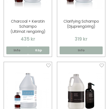
Charcoal + Keratin
Clarifying Schampo
Schampo
(Djuprengöring)
(Ultimat rengöring)
435 kr
319 kr
Info
Köp
Info