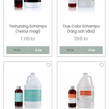
Texturizing Schampo
True Color Schampo
(Textur magi)
(Färg och vård)
1 110 kr
395 kr
Info
Köp
Info
Köp