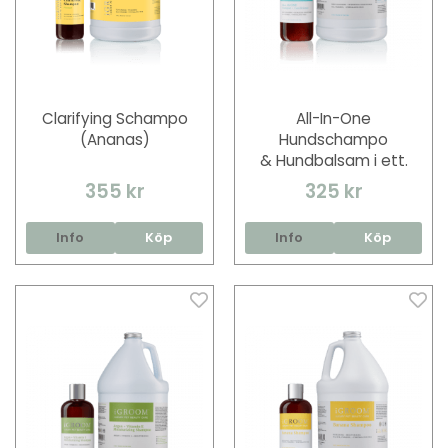
Clarifying Schampo
All-In-One
(Ananas)
Hundschampo
& Hundbalsam i ett.
355 kr
325 kr
Info
Köp
Info
Köp