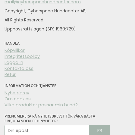
mail@cyberspacehundcenter.com
Copyright, Cyberspace Hundcenter AB,
All Rights Reserved.
Upphovsrättslagen (SFS 1960:729)
HANDLA
Köpvillkor
Integritetspolicy
Logga in
Kontakta oss
Retur
INFORMATION OCH TJÄNSTER
Nyhetsbrev
Om cookies
Vilka produkter passar min hund?
PRENUMERERA PÅ NYHETSBREVET FÖR VÅRA BÄSTA
ERBJUDANDEN OCH NYHETER!
E-
postadress