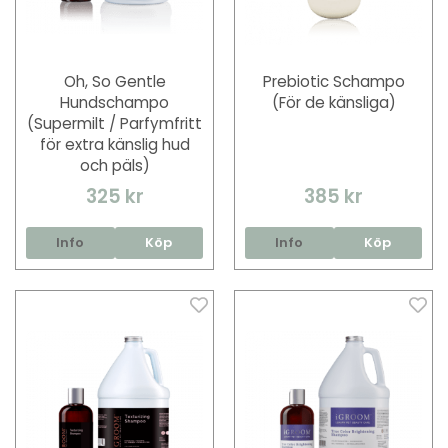
Oh, So Gentle
Prebiotic Schampo
Hundschampo
(För de känsliga)
(Supermilt / Parfymfritt
för extra känslig hud
och päls)
325 kr
385 kr
Info
Köp
Info
Köp