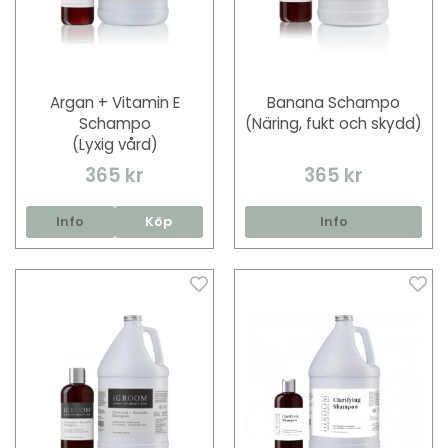
Argan + Vitamin E
Banana Schampo
Schampo
(Näring, fukt och skydd)
(Lyxig vård)
365 kr
365 kr
Info
Köp
Info