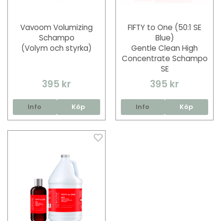
Vavoom Volumizing
FIFTY to One (50:1 SE
Schampo
Blue)
(Volym och styrka)
Gentle Clean High
Concentrate Schampo
SE
395 kr
395 kr
Info
Köp
Info
Köp