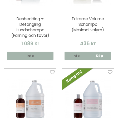
Deshedding +
Extreme Volume
Detangling
Schampo
Hundschampo
(Maximal volym)
(Fällning och tovor)
1 089 kr
435 kr
Info
Info
Köp
Kampanj