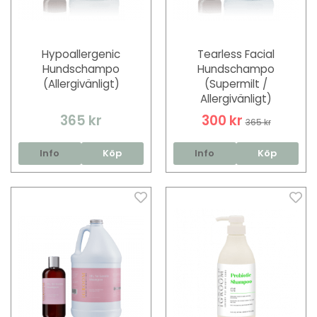
Hypoallergenic
Tearless Facial
Hundschampo
Hundschampo
(Allergivänligt)
(Supermilt /
Allergivänligt)
365 kr
300 kr
365 kr
Info
Köp
Info
Köp