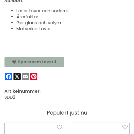
hållbart.
Löser tovor och underull
Återfuktar
Ger glans och volym
Motverkar tovor
Spara som favorit
Facebook
X
Email
Pinterest
Artikelnummer:
SDD2
Populärt just nu