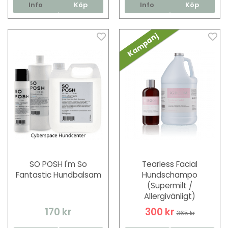
Info
Köp
Info
Köp
Kampanj
SO POSH I'm So
Tearless Facial
Fantastic Hundbalsam
Hundschampo
(Supermilt /
Allergivänligt)
170 kr
300 kr
365 kr