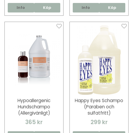
Info
Köp
Info
Köp
Hypoallergenic
Happy Eyes Schampo
Hundschampo
(Paraben och
(Allergivänligt)
sulfatfritt)
365 kr
299 kr