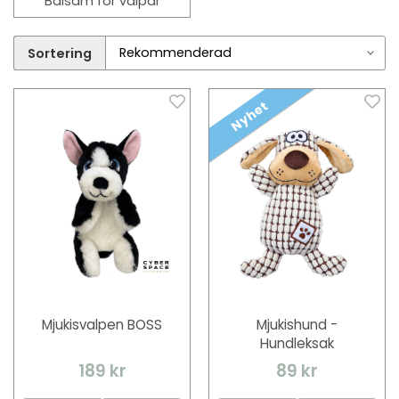
Balsam för valpar
Sortering
Nyhet
Mjukisvalpen BOSS
Mjukishund -
Hundleksak
189 kr
89 kr