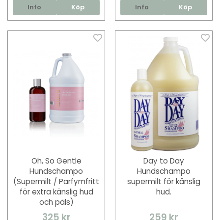
Info
Köp
Info
Köp
Oh, So Gentle
Day to Day
Hundschampo
Hundschampo
(Supermilt / Parfymfritt
supermilt för känslig
för extra känslig hud
hud.
och päls)
325 kr
259 kr