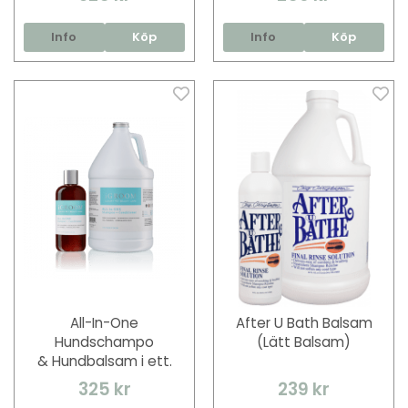
Info
Köp
Info
Köp
All-In-One
After U Bath Balsam
Hundschampo
(Lätt Balsam)
& Hundbalsam i ett.
325 kr
239 kr