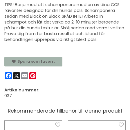
TIPS! Börja med att schamponera med en av dina CCS
favoriter designad för din hunds päls. Schamponera
sedan med Black on Black. SPÄD INTE! Arbeta in
schampot och låt det verka ca 2-10 minuter beroende
på hur din hunds textur är. Skölj sedan med varmt vatten.
Prova dig fram för bästa resultat och ibland får
behandlingen upprepas vid riktigt blekt päls.
Spara som favorit
Facebook
X
Email
Pinterest
Artikelnummer:
037
Rekommenderade tillbehör till denna produkt