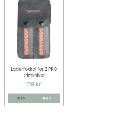
Läderfodral för 2 PRO
trimknivar
119 kr
Info
Köp