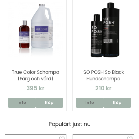
True Color Schampo
SO POSH So Black
(Färg och vård)
Hundschampo
395 kr
210 kr
Info
Köp
Info
Köp
Populärt just nu