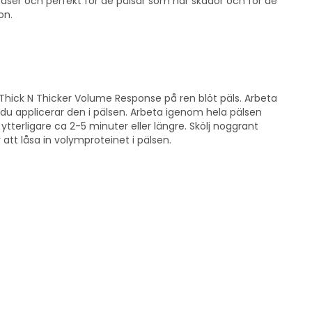
raser och perfekt för de pälsar som har skador och för de
ion.
hick N Thicker Volume Response på ren blöt päls. Arbeta
 du applicerar den i pälsen. Arbeta igenom hela pälsen
a ytterligare ca 2-5 minuter eller längre. Skölj noggrant
tt låsa in volymproteinet i pälsen.