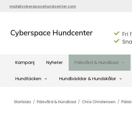
mail@cyberspacehundcenter.com
Fri 
Sna
Kampanj
Nyheter
Pälsvård & Hundbad
Hundtäcken
Hundbäddar & Hundskålar
Startsida
/
Pälsvård & Hundbad
/
Chris Christensen
/
Päls