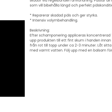
skador vid regelbunden användning. Passar all 
som vill bibehålla längd och perfekt pälskondit
* Reparerar skadad päls och ger styrka.
* Intensiv volymbehandling.
Beskrivning:
Efter schamponering appliceras koncentrerad T
upp produkten till ett fint skum i handen innan
från rot till topp under ca 2-3 minuter. Låt sitt
med varmt vatten. Följ upp med en balsam för a