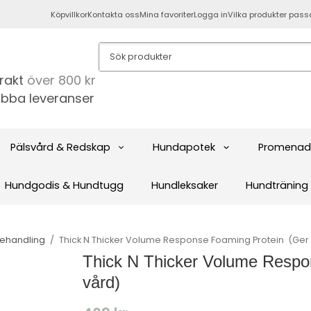
Köpvillkor
Kontakta oss
Mina favoriter
Logga in
Vilka produkter pass
frakt
över 800 kr
bba leveranser
Pälsvård & Redskap
Hundapotek
Promenad
Hundgodis & Hundtugg
Hundleksaker
Hundträning
behandling
/
Thick N Thicker Volume Response Foaming Protein ​ (Ger
Thick N Thicker Volume Respo
vård)