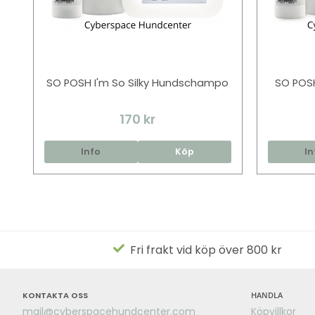
SO POSH I'm So Silky Hundschampo
SO POSH
170 kr
Info
Köp
In
Fri frakt vid köp över 800 kr
KONTAKTA OSS
HANDLA
mail@cyberspacehundcenter.com
Köpvillkor