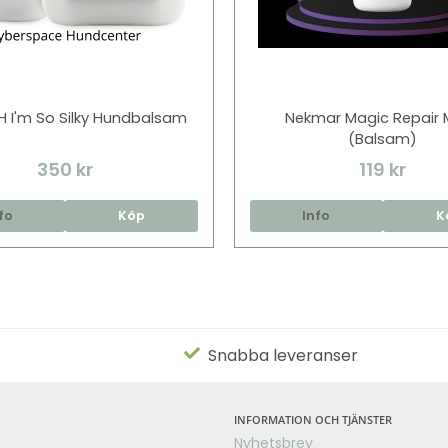
 I'm So Silky Hundbalsam
Nekmar Magic Repair 
(Balsam)
350 kr
119 kr
fo
Köp
Info
K
Snabba leveranser
INFORMATION OCH TJÄNSTER
Nyhetsbrev