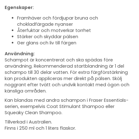
Egenskaper:
Framhäver och fördjupar bruna och
chokladfärgade nyanser
Återfuktar och motverkar torrhet
Stärker och skyddar pälsen
Ger glans och liv till färgen
Användning:
Schampot är koncentrerat och ska spädas före
användning. Rekommenderad startblandning är 1 del
schampo till 30 delar vatten. För extra färgförstärkning
kan produkten appliceras mer direkt på pälsen. Skölj
noggrant efter tvätt och undvik kontakt med ögon och
känsliga områden.
Kan blandas med andra schampon i Fraser Essentials-
serien, exempelvis Coat Stimulant Shampoo eller
Squeaky Clean Shampoo.
Tillverkad i Australien.
Finns i 250 ml och 1 liters flaskor.