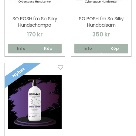
SO POSH I'm So Silky
SO POSH I'm So Silky
Hundschampo
Hundbalsam
170 kr
350 kr
Info
Köp
Info
Köp
Nyhet