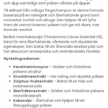
och djup samtidigt som pälsen vårdas på djupet.
Till skillnad från många färgschampon är denna formula
baserad på en näringsrik och återfuktande grund som
motverkar torrhet och slitage. Den hjälper till att lyfta
fram de varma tonerna i pälsen och ger ett rikare, mer
levande resultat.
Berikat med kakaoolja (Theobroma Cacao Essential Oil),
känd för sina återfuktande, vårdande och skyddande
egenskaper. Den bidrar till att återställa skadad päls och
har dessutom antiseptiska och antimikrobiella fördelar.
Nyckelingredienser:
Keratinaminosyror
– Stärker och förbättrar
pälsens struktur
Druvkärneextrakt
– Ger näring och skyddar pälsen
Ziziphus-fruktextrakt
– Bidrar till en frisk och
balanserad päls
Åkerfräkenextrakt
– Stärker och förbättrar pälsens
motståndskraft
Kakaoolja
– Återfuktar och hjälper till att
återuppbygga pälsen