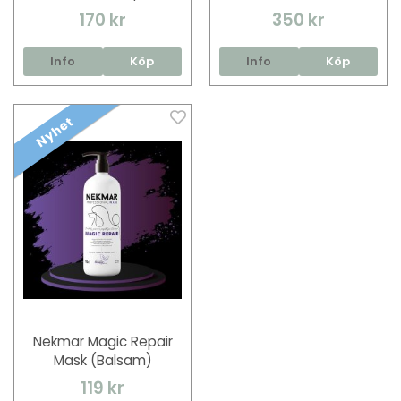
170 kr
350 kr
Info
Köp
Info
Köp
Nyhet
Nekmar Magic Repair
Mask (Balsam)
119 kr