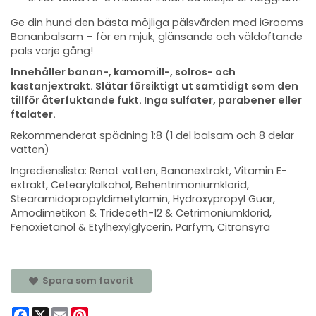
Ge din hund den bästa möjliga pälsvården med iGrooms
Bananbalsam – för en mjuk, glänsande och väldoftande
päls varje gång!
Innehåller banan-, kamomill-, solros- och
kastanjextrakt. Slätar försiktigt ut samtidigt som den
tillför återfuktande fukt. Inga sulfater, parabener eller
ftalater.
Rekommenderat spädning 1:8 (1 del balsam och 8 delar
vatten)
Ingredienslista: Renat vatten, Bananextrakt, Vitamin E-
extrakt, Cetearylalkohol, Behentrimoniumklorid,
Stearamidopropyldimetylamin, Hydroxypropyl Guar,
Amodimetikon & Trideceth-12 & Cetrimoniumklorid,
Fenoxietanol & Etylhexylglycerin, Parfym, Citronsyra
Spara som favorit
Facebook
X
Email
Pinterest