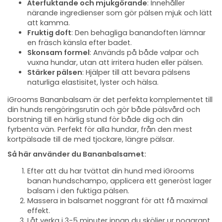
Återfuktande och mjukgörande
: Innehåller
närande ingredienser som gör pälsen mjuk och lätt
att kamma.
Fruktig doft
: Den behagliga banandoften lämnar
en fräsch känsla efter badet.
Skonsam formel
: Används på både valpar och
vuxna hundar, utan att irritera huden eller pälsen.
Stärker pälsen
: Hjälper till att bevara pälsens
naturliga elastisitet, lyster och hälsa.
iGrooms Bananbalsam är det perfekta komplementet till
din hunds rengöringsrutin och gör både pälsvård och
borstning till en härlig stund för både dig och din
fyrbenta vän. Perfekt för alla hundar, från den mest
kortpälsade till de med tjockare, längre pälsar.
Så här använder du Bananbalsamet:
Efter att du har tvättat din hund med iGrooms
banan hundschampo, applicera ett generöst lager
balsam i den fuktiga pälsen.
Massera in balsamet noggrant för att få maximal
effekt.
Låt verka i 3-5 minuter innan du sköljer ur noggrant.