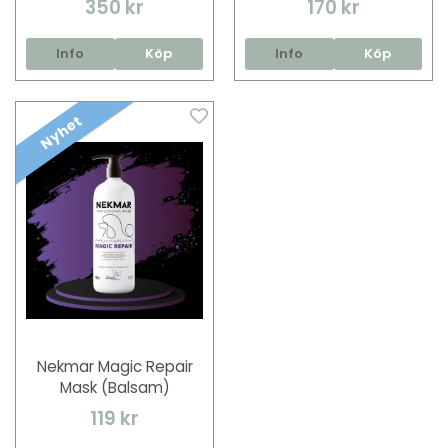
350 kr
170 kr
Info
Köp
Info
Köp
Nyhet
Nekmar Magic Repair
Mask (Balsam)
119 kr