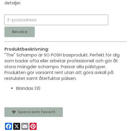
detaljer.
Bevaka
Produktbeskrivning:
"The" Schampo är SO POSH basprodukt. Perfekt för dig
som badar ofta eller arbetar professionell och gör åt
stora mängder schampo. Passar alla pälstyper.
Produkten gör varsamt rent utan att göra avkall på
restulatet samt återfuktar pälsen.
Blandas 1:10
Spara som favorit
Facebook
X
Email
Pinterest