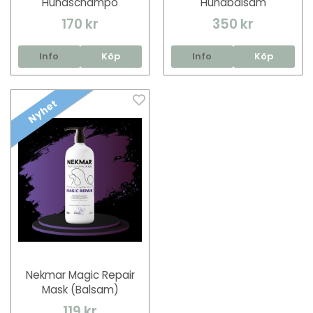
Hundschampo
Hundbalsam
170 kr
350 kr
Info
Köp
Info
Köp
Nyhet
Nekmar Magic Repair
Mask (Balsam)
119 kr