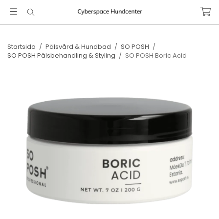
Startsida
/
Pälsvård & Hundbad
/
SO POSH
/
SO POSH Pälsbehandling & Styling
/
SO POSH Boric Acid