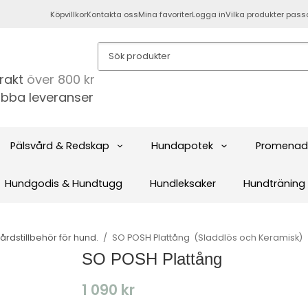
Köpvillkor
Kontakta oss
Mina favoriter
Logga in
Vilka produkter pass
frakt
över 800 kr
bba leveranser
Pälsvård & Redskap
Hundapotek
Promenad
Hundgodis & Hundtugg
Hundleksaker
Hundträning
rdstillbehör för hund.
/
SO POSH Plattång ​ (Sladdlös och Keramisk)
SO POSH Plattång
1 090 kr