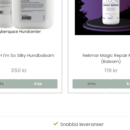
 I'm So Silky Hundbalsam
Nekmar Magic Repair 
(Balsam)
350 kr
119 kr
fo
Köp
Info
K
Snabba leveranser