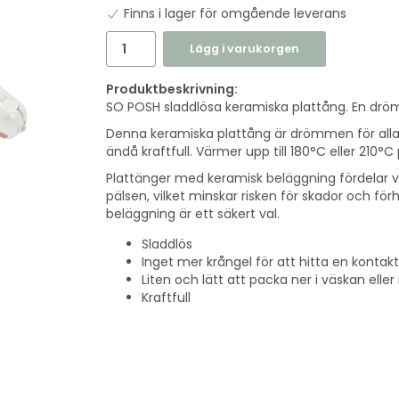
Finns i lager för omgående leverans
Lägg i varukorgen
Produktbeskrivning:
SO POSH sladdlösa keramiska plattång. En dröm 
Denna keramiska plattång är drömmen för alla 
ändå kraftfull. Värmer upp till 180°C eller 210°
Plattänger med keramisk beläggning fördelar 
pälsen, vilket minskar risken för skador och för
beläggning är ett säkert val.
Sladdlös
Inget mer krångel för att hitta en kontak
Liten och lätt att packa ner i väskan elle
Kraftfull