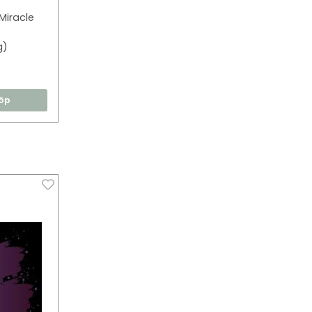
Miracle
g)
öp