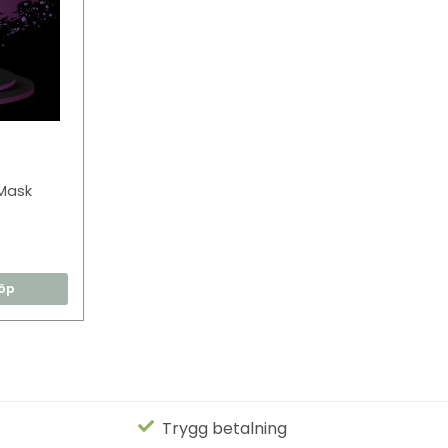
Mask
öp
Trygg betalning