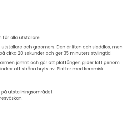
för alla utställare.
utställare och groomers. Den är liten och sladdlös, men
C på cirka 20 sekunder och ger 35 minuters stylingtid.
värmen jämnt och gör att plattången glider lätt genom
hindrar att stråna bryts av. Plattor med keramisk
t på utställningsområdet.
r resväskan.