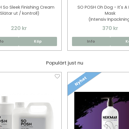
 So Sleek Finishing Cream
SO POSH Oh Dog - It's A 
Slätar ut / kontroll)
Mask
(Intensiv Inpacknin
220 kr
370 kr
fo
Köp
Info
K
Populärt just nu
Nyhet