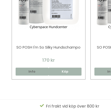
SO POSH I'm So Silky Hundschampo
SO POSH
170 kr
Info
Köp
In
Fri frakt vid köp över 800 kr