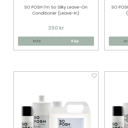
SO POSH I'm So Silky Leave-On
SO POSH
Conditioner (Leave-In)
(
350 kr
Info
Köp
In