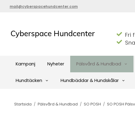
mail@cyberspacehundcenter.com
Fri 
Sna
Kampanj
Nyheter
Pälsvård & Hundbad
Hundtäcken
Hundbäddar & Hundskålar
Startsida
/
Pälsvård & Hundbad
/
SO POSH
/
SO POSH Pälsvå