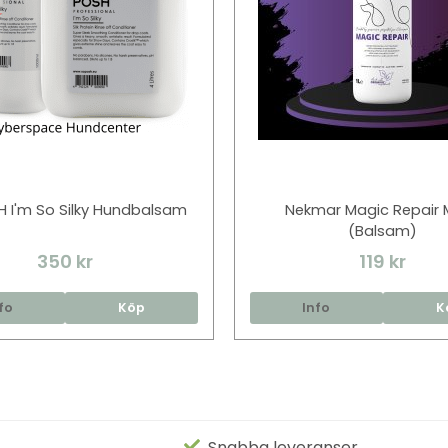
 I'm So Silky Hundbalsam
Nekmar Magic Repair 
(Balsam)
350 kr
119 kr
fo
Köp
Info
K
Snabba leveranser