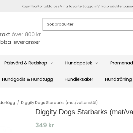
Köpvillkor
Kontakta oss
Mina favoriter
Logga in
Vilka produkter pass
frakt
över 800 kr
bba leveranser
Pälsvård & Redskap
Hundapotek
Promenad
Hundgodis & Hundtugg
Hundleksaker
Hundträning
nderlägg
/
Diggity Dogs Starbarks (mat/vattenskål)
Diggity Dogs Starbarks (mat/va
349 kr