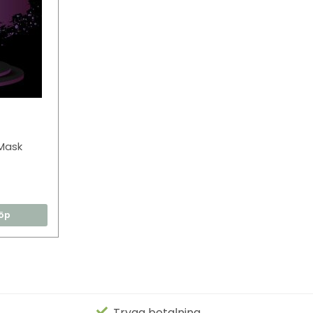
Mask
öp
Trygg betalning