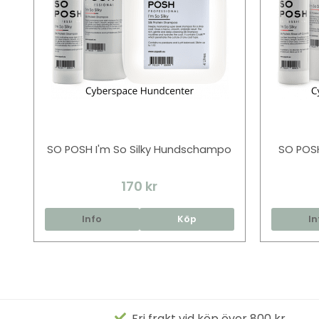
SO POSH I'm So Silky Hundschampo
SO POSH
170 kr
Info
Köp
In
Fri frakt vid köp över 800 kr