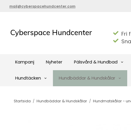
mail@cyberspacehundcenter.com
Fri 
Sna
Kampanj
Nyheter
Pälsvård & Hundbad
Hundtäcken
Hundbäddar & Hundskålar
Startsida
/
Hundbäddar & Hundskålar
/
Hundmatskålar - u