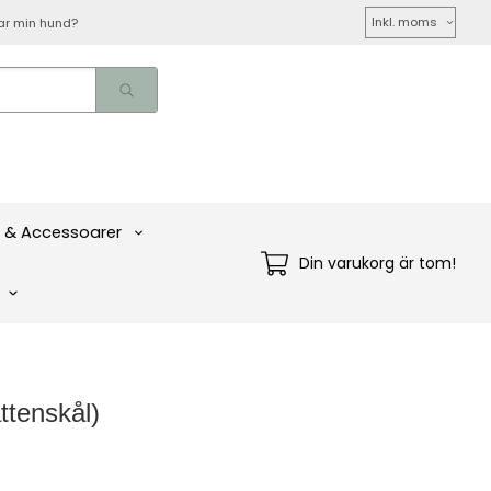
Välj
ar min hund?
moms
 & Accessoarer
Din varukorg är tom!
ttenskål)