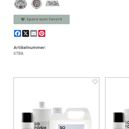
Spara som favorit
Facebook
X
Email
Pinterest
Artikelnummer:
STBA