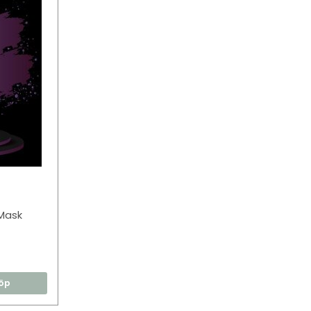
Mask
öp