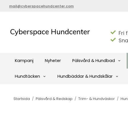
mail@cyberspacehundcenter.com
Fri 
Sna
Kampanj
Nyheter
Pälsvård & Hundbad
Hundtäcken
Hundbäddar & Hundskålar
Startsida
/
Pälsvård & Redskap
/
Trim- & Hundväskor
/
Hun