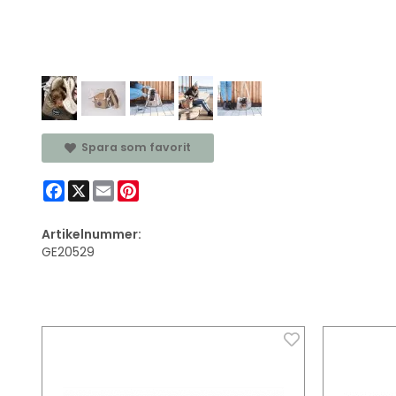
Spara som favorit
Facebook
X
Email
Pinterest
Artikelnummer:
GE20529