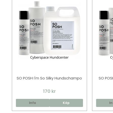
SO POSH I'm So Silky Hundschampo
SO POSH
170 kr
Info
Köp
In