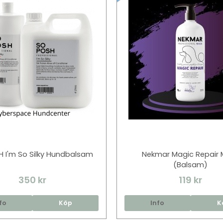
 I'm So Silky Hundbalsam
Nekmar Magic Repair 
(Balsam)
350 kr
119 kr
fo
Köp
Info
K