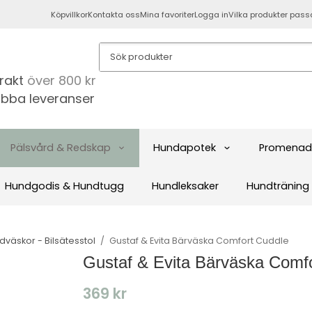
Köpvillkor
Kontakta oss
Mina favoriter
Logga in
Vilka produkter pass
frakt
över 800 kr
bba leveranser
Pälsvård & Redskap
Hundapotek
Promenad
Hundgodis & Hundtugg
Hundleksaker
Hundträning
dväskor - Bilsätesstol
/
Gustaf & Evita Bärväska Comfort Cuddle
Gustaf & Evita Bärväska Comf
369 kr