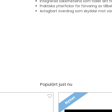
Integrerad säkerhetslina som håller ditt 
Praktiska ytterfickor för förvaring av till
Avtagbart överdrag som skyddar mot väd
Populärt just nu
Nyhet