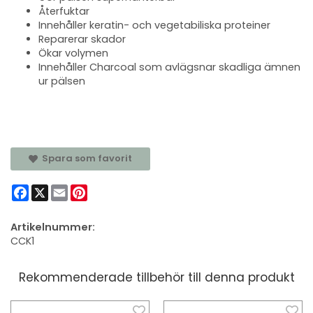
Återfuktar
Innehåller keratin- och vegetabiliska proteiner
Reparerar skador
Ökar volymen
Innehåller Charcoal som avlägsnar skadliga ämnen
ur pälsen
Spara som favorit
Facebook
X
Email
Pinterest
Artikelnummer:
CCK1
Rekommenderade tillbehör till denna produkt