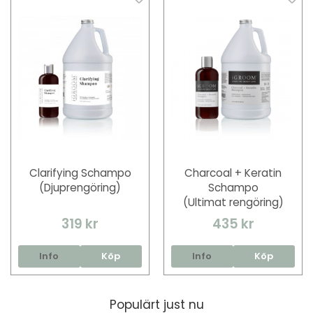
Clarifying Schampo
Charcoal + Keratin
(Djuprengöring)
Schampo
(Ultimat rengöring)
319 kr
435 kr
Info
Köp
Info
Köp
Populärt just nu